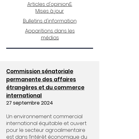
Articles d'opinion&
Mises à jour
Bulletins d'information
Apparitions dans les
médias
Comparutions en
Commission sénatoriale
commission - 2024
permanente des affaires
étrangères et du commerce
international
27 septembre 2024
Un environnement commercial
international équitable et ouvert
pour le secteur agroalimentaire
est dans l’intérêt économique du