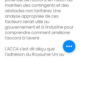
maintien des contingents et des
obstacles non tarifaires. Une
analyse appropriée de ces
facteurs serait utile au
gouvernement et à l'industrie pour
comprendre comment améliorer
l'accord à l'avenir.
L'ACCA s'est dit déçu que
l'adhésion du Royaume-Uni au
PTPGP n'ait pas éliminé bon nombre
des obstacles tarifaires qui limitent
l'accès du Canada au marché
pour d'importantes exportations
agroalimentaires canadiennes
vers le Royaume-Uni, comme le
bœuf et le porc. En même temps,
nous avons noté avec bien
l'adhésion du Royaume-Uni à un
libellé facilitant le commerce des