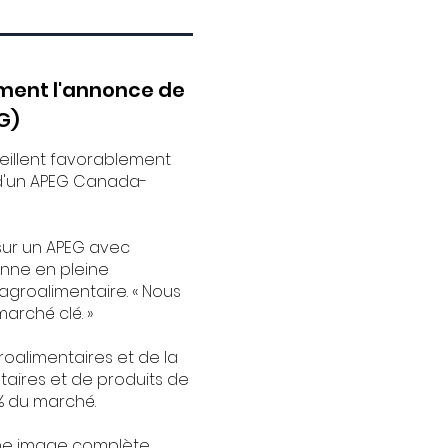
ement l'annonce de
G)
eillent favorablement
s d'un APEG Canada-
sur un APEG avec
enne en pleine
agroalimentaire. « Nous
arché clé. »
roalimentaires et de la
taires et de produits de
3% du marché.
une image complète,