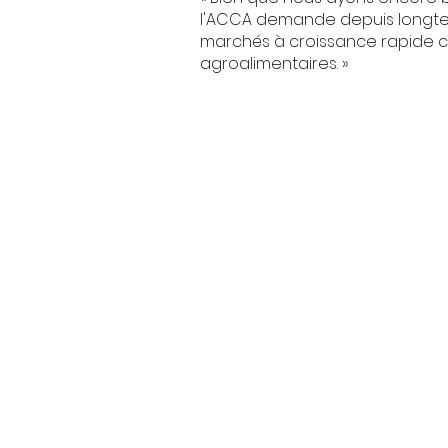
l'ACCA demande depuis longtemp
marchés à croissance rapide co
agroalimentaires. »
Contactez-nous:
Suite 1101, 350 rue Sparks,
Otta
Politiques des données
Copyright © 2