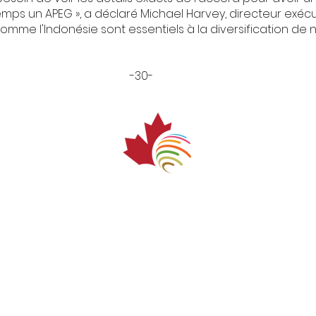
s un APEG », a déclaré Michael Harvey, directeur exécut
mme l'Indonésie sont essentiels à la diversification de 
-30-
wa, Ontario K1R 7S8
024 - Droits réservés - l'Alliance canadien
agro-alimentaire (ACCA)