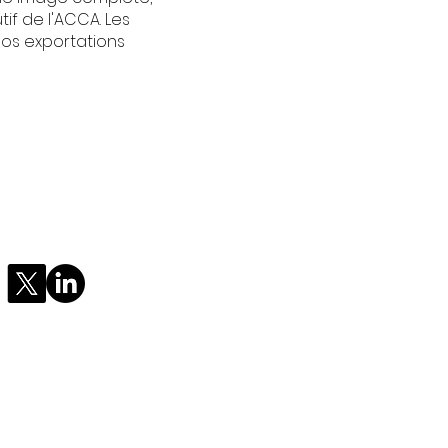
if de l'ACCA. Les
nos exportations
info@cafta.org
ne du commerce