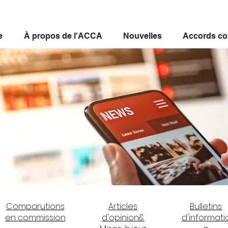
e
À propos de l'ACCA
Nouvelles
Accords c
Comparutions
Articles
Bulletins
en commission
d'opinion&
d'informati