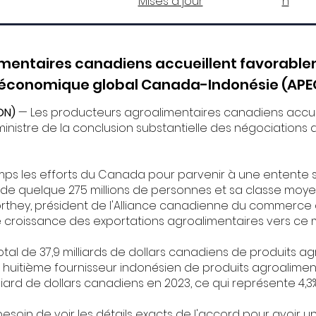
Mises à jour
n
imentaires canadiens accueillent favorabl
t économique global Canada-Indonésie (APE
ON)
— Les producteurs agroalimentaires canadiens accu
 ministre de la conclusion substantielle des négociation
mps les efforts du Canada pour parvenir à une entente 
n de quelque 275 millions de personnes et sa classe moy
orthey, président de l'Alliance canadienne du commerce 
e croissance des exportations agroalimentaires vers ce m
otal de 37,9 milliards de dollars canadiens de produits ag
 huitième fournisseur indonésien de produits agroalimen
illiard de dollars canadiens en 2023, ce qui représente 4,
esoin de voir les détails exacts de l'accord pour avoir 